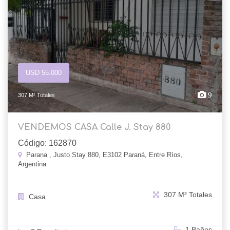
USD 55.000
9
307 M² Totales
VENDEMOS CASA Calle J. Stay 880
Código: 162870
Parana , Justo Stay 880, E3102 Paraná, Entre Ríos,
Argentina
307 M² Totales
Casa
1 Baños