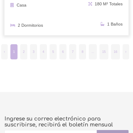
180 M² Totales
Casa
1 Baños
2 Dormitorios
‹
1
2
3
4
5
6
7
8
...
15
16
›
Ingrese su correo electrónico para
suscribirse, recibirá el boletín mensual