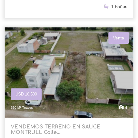
1 Baños
Venta
USD 10.500
4
350 M² Totales
VENDEMOS TERRENO EN SAUCE
MONTRULL Calle...