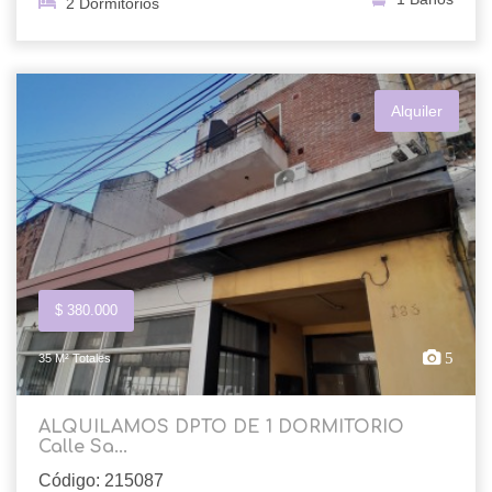
2 Dormitorios
Alquiler
$ 380.000
5
35 M² Totales
ALQUILAMOS DPTO DE 1 DORMITORIO
Calle Sa...
Código: 215087