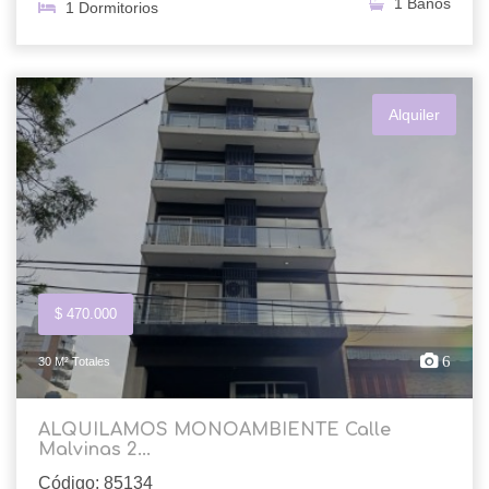
1 Baños
1 Dormitorios
Alquiler
$ 470.000
6
30 M² Totales
ALQUILAMOS MONOAMBIENTE Calle
Malvinas 2...
Código: 85134