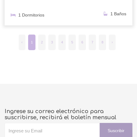
1 Baños
1 Dormitorios
‹
1
2
3
4
5
6
7
8
›
Ingrese su correo electrónico para
suscribirse, recibirá el boletín mensual
Suscribir