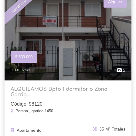
Reservado
Alquiler
$ 300.000
5
35 M² Totales
ALQUILAMOS Dpto 1 dormitorio Zona
Garrig...
Código: 98120
Parana , garrigo 1450
35 M² Totales
Apartamento