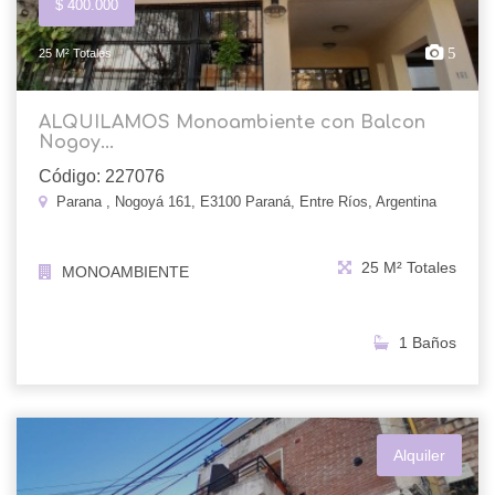
$ 400.000
5
25 M² Totales
ALQUILAMOS Monoambiente con Balcon
Nogoy...
Código: 227076
Parana , Nogoyá 161, E3100 Paraná, Entre Ríos, Argentina
25 M² Totales
MONOAMBIENTE
1 Baños
Alquiler